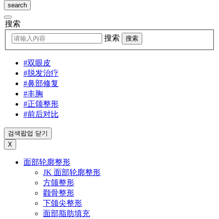
search
搜索
搜索
搜索
#双眼皮
#脱发治疗
#鼻部修复
#丰胸
#正颌整形
#前后对比
검색팝업 닫기
X
面部轮廓整形
JK 面部轮廓整形
方颌整形
颧骨整形
下颌尖整形
面部脂肪填充