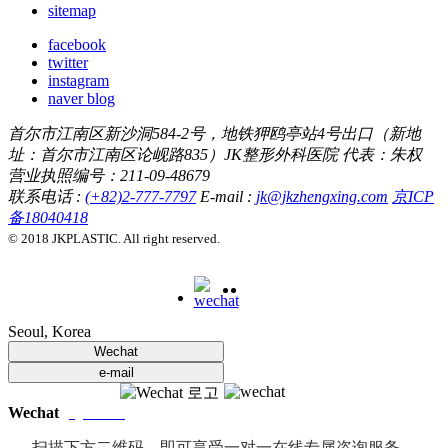
sitemap
facebook
twitter
instagram
naver blog
首尔市江南区新沙洞584-2号，地铁狎鸥亭站4号出口（新地
址：首尔市江南区论岘路835）JK整形外科医院 代表：朱权
营业执照编号：211-09-48679
联系电话 :
(+82)2-777-7797
E-mail :
jk@jkzhengxing.com
京ICP
备18040418
© 2018 JKPLASTIC. All right reserved.
Seoul, Korea
Wechat
e-mail
Wechat
jkjknana
扫描下方二维码，即可享受一对一在线专属咨询服务。