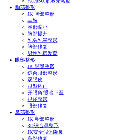
AccuSculpt激光溶脂
胸部整形
JK 胸部整形
丰胸
胸部缩小
胸部提升
乳头乳晕整形
胸部修复
男性乳房发育
眼部整形
JK 眼部整形
综合眼部整形
双眼皮
眼型矫正
开眼角/眼睑下至
眼袋整形
眼部修复
鼻部整形
JK 鼻部整形
3D综合鼻整形
JK安全假体隆鼻
鼻部修复