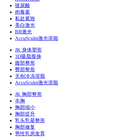
玻尿酸
肉毒素
私处紧致
美白激光
BB激光
AccuSculpt激光溶脂
JK 身体塑形
3D吸脂瘦身
腹部整形
臀部整形
无创冷冻溶脂
AccuSculpt激光溶脂
JK 胸部整形
丰胸
胸部缩小
胸部提升
乳头乳晕整形
胸部修复
男性乳房发育