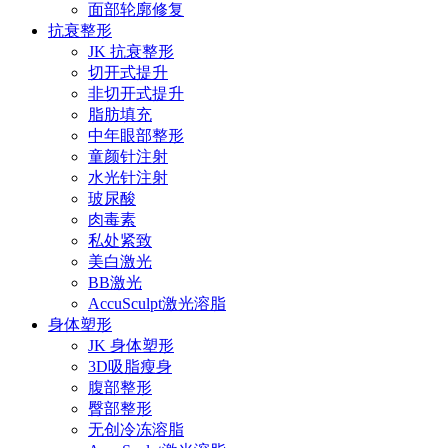
面部轮廓修复
抗衰整形
JK 抗衰整形
切开式提升
非切开式提升
脂肪填充
中年眼部整形
童颜针注射
水光针注射
玻尿酸
肉毒素
私处紧致
美白激光
BB激光
AccuSculpt激光溶脂
身体塑形
JK 身体塑形
3D吸脂瘦身
腹部整形
臀部整形
无创冷冻溶脂