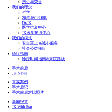
历史与荣誉
我们的理念
哲学
20年-医疗团队
Dr.JK
医学抗衰中心
JK医学护肤中心
我们的模式
安全至上 &诚心服务
社会公益项目
诊疗指南
诊疗时间指南&来院路线
手术前后
JK News
真实案例
手术后记
手术前后对比照片
新闻报道
JK With Star