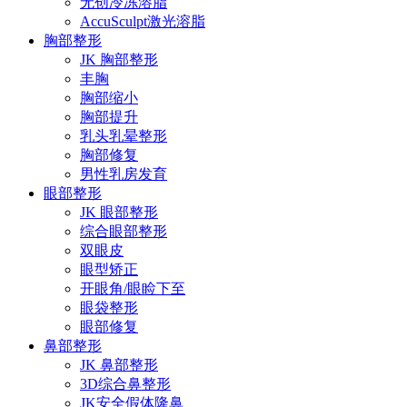
无创冷冻溶脂
AccuSculpt激光溶脂
胸部整形
JK 胸部整形
丰胸
胸部缩小
胸部提升
乳头乳晕整形
胸部修复
男性乳房发育
眼部整形
JK 眼部整形
综合眼部整形
双眼皮
眼型矫正
开眼角/眼睑下至
眼袋整形
眼部修复
鼻部整形
JK 鼻部整形
3D综合鼻整形
JK安全假体隆鼻