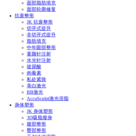
面部脂肪填充
面部轮廓修复
抗衰整形
JK 抗衰整形
切开式提升
非切开式提升
脂肪填充
中年眼部整形
童颜针注射
水光针注射
玻尿酸
肉毒素
私处紧致
美白激光
BB激光
AccuSculpt激光溶脂
身体塑形
JK 身体塑形
3D吸脂瘦身
腹部整形
臀部整形