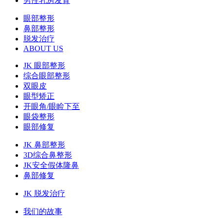
男性乳房发育
眼部整形
鼻部整形
脱发治疗
ABOUT US
JK 眼部整形
综合眼部整形
双眼皮
眼型矫正
开眼角/眼睑下至
眼袋整形
眼部修复
JK 鼻部整形
3D综合鼻整形
JK安全假体隆鼻
鼻部修复
JK 脱发治疗
我们的故事