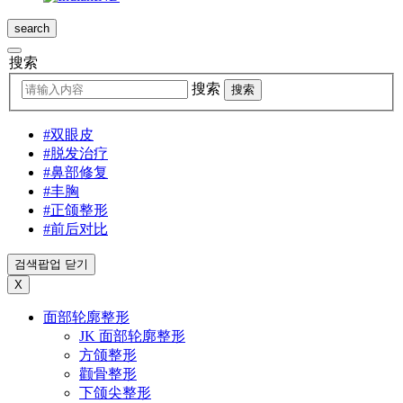
search
搜索
搜索
搜索
#双眼皮
#脱发治疗
#鼻部修复
#丰胸
#正颌整形
#前后对比
검색팝업 닫기
X
面部轮廓整形
JK 面部轮廓整形
方颌整形
颧骨整形
下颌尖整形