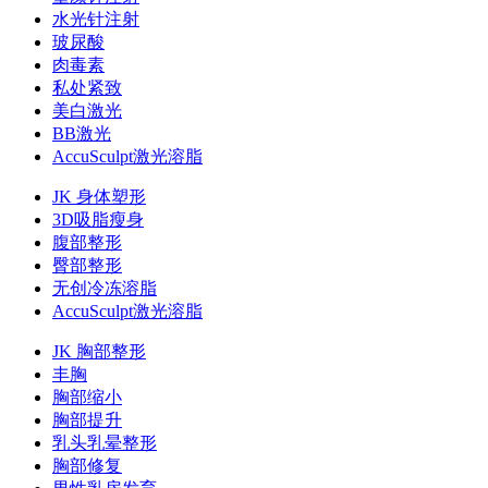
水光针注射
玻尿酸
肉毒素
私处紧致
美白激光
BB激光
AccuSculpt激光溶脂
JK 身体塑形
3D吸脂瘦身
腹部整形
臀部整形
无创冷冻溶脂
AccuSculpt激光溶脂
JK 胸部整形
丰胸
胸部缩小
胸部提升
乳头乳晕整形
胸部修复