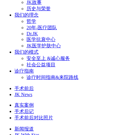
JK故事
历史与荣誉
我们的理念
哲学
20年-医疗团队
Dr.JK
医学抗衰中心
JK医学护肤中心
我们的模式
安全至上 &诚心服务
社会公益项目
诊疗指南
诊疗时间指南&来院路线
手术前后
JK News
真实案例
手术后记
手术前后对比照片
新闻报道
JK With Star