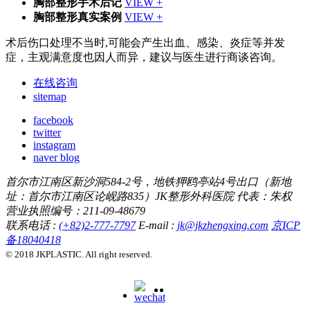
胸部整形手术后记
VIEW +
胸部整形真实案例
VIEW +
术后伤口处理不当时,可能会产生出血、感染、炎症等并发
症，主观满意度也因人而异，建议与医生进行商谈咨询。
在线咨询
sitemap
facebook
twitter
instagram
naver blog
首尔市江南区新沙洞584-2号，地铁狎鸥亭站4号出口（新地
址：首尔市江南区论岘路835）JK整形外科医院 代表：朱权
营业执照编号：211-09-48679
联系电话 :
(+82)2-777-7797
E-mail :
jk@jkzhengxing.com
京ICP
备18040418
© 2018 JKPLASTIC. All right reserved.